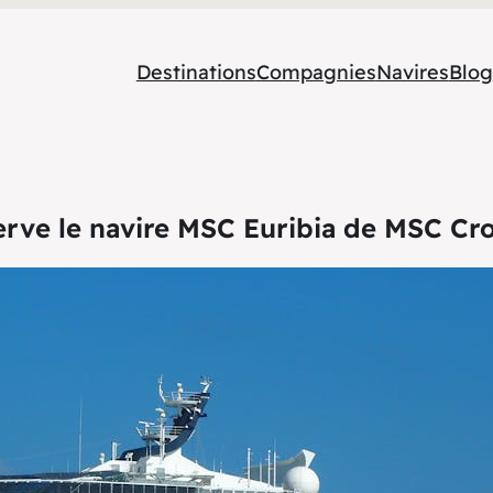
Destinations
Compagnies
Navires
Blog
rve le navire MSC Euribia de MSC Cro