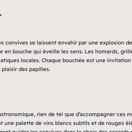
r
es convives se laissent envahir par une explosion d
r en bouche qui éveille les sens. Les homards, grillé
tiques locales. Chaque bouchée est une invitation a
laisir des papilles.
stronomique, rien de tel que d’accompagner ces me
nt une palette de vins blancs subtils et de rouges é
ront guider les convives dans le choix des accords 