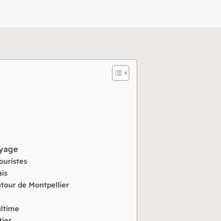
oyage
touristes
ais
utour de Montpellier
ultime
tier