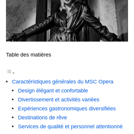
Table des matières
Caractéristiques générales du MSC Opera
Design élégant et confortable
Divertissement et activités variées
Expériences gastronomiques diversifiées
Destinations de rêve
Services de qualité et personnel attentionné