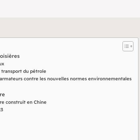
roisières
ux
e transport du pétrole
 des armateurs contre les nouvelles normes environnementales
ère
ère construit en Chine
23